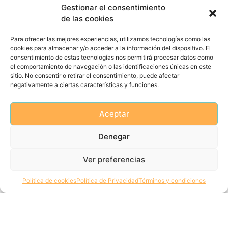
Mental y Adicciones en Jóvenes que celebraremos los
Gestionar el consentimiento
próximos días 10 y 11 de octubre en la Feria de Muestras.
de las cookies
Su charla será el 11 de octubre a las 10.45 horas.
Para ofrecer las mejores experiencias, utilizamos tecnologías como las
– ¿Cuál es la historia del Proyecto
cookies para almacenar y/o acceder a la información del dispositivo. El
Ícaro Alcohol y por qué se decidió
consentimiento de estas tecnologías nos permitirá procesar datos como
poner en marcha?
el comportamiento de navegación o las identificaciones únicas en este
sitio. No consentir o retirar el consentimiento, puede afectar
El programa surge dentro del
negativamente a ciertas características y funciones.
modelo global de
Prevención de
Castilla y León
, partiendo de la
sensibilidad de una de las
Aceptar
entidades de prevención
(Proyecto Hombre de Valladolid y
Denegar
el psiquiatra de apoyo con el que
contaban Dr. Carlos Imaz), que
Ver preferencias
plantea el interés de realizar
intervenciones en el contexto de
Política de cookies
Política de Privacidad
Términos y condiciones
urgencias al Comisionado
Regional para la Droga de la
Consejería de Familia e
Igualdad de Oportunidades, que