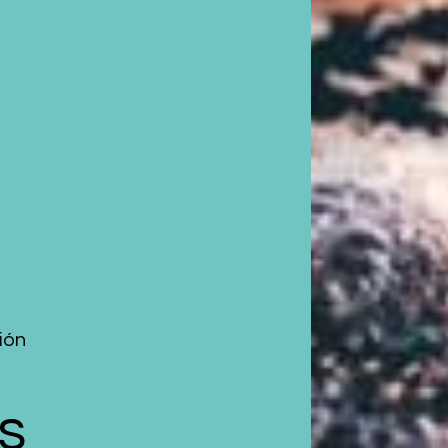
xión
s